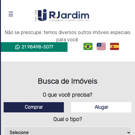
☰
Não encontramos o imóvel buscado.
HOME
Não se preocupe, temos diversos outros imóveis especiais
para você.
SOBRE
21 98498-5077
NÓS
LANÇAMENTOS
Busca de Imóveis
IMÓVEIS
O que você precisa?
À
VENDA
Comprar
Alugar
Qual o tipo?
IMÓVEIS
PARA