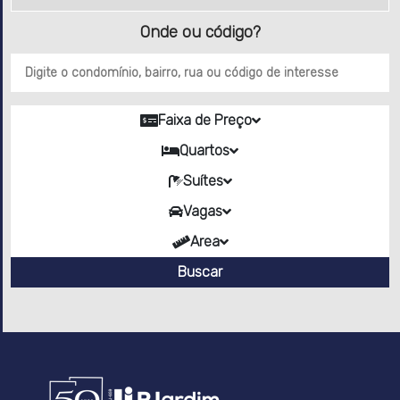
LOCAÇÃO
Onde ou código?
AVALIAÇÃO
Faixa de Preço
ADMINISTRAÇÃO
Quartos
DE
IMÓVEIS
Suítes
Vagas
BLOG
Area
Buscar
CONTATO
TRABALHE
CONOSCO